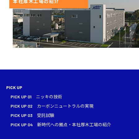
本社厚木工場の紹介
PICK UP
PICK UP 01
ニッキの技術
PICK UP 02
カーボンニュートラルの実現
PICK UP 03
受託試験
PICK UP 04
新時代への拠点・本社厚木工場の紹介