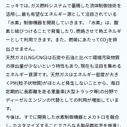
ニッキでは､ガス燃料システムで蓄積した流体制御技術を
活用し､最も有望なエネルギー源として注目されている
「水素」制御機器を開発していきます。「水素」は、酸
素と結びつけることで発電したり､燃焼させて熱エネルギ
ーとして利用できます。また、燃焼にあたってCO
を排
2
出させません。
天然ガス(LNG/CNG)は石炭や石油と比べて環境汚染物質
の排出量が少ないという特性もあり､現在も注目を集める
エネルギー資源です。天然ガスはエネルギー密度が大き
くPM(粒子状物質)がほとんど発生しないことから、毎日
定期的に長距離を走る重量車(大型トラック等)の分野で
ディーゼルエンジンの代替としての利用が増加していま
す。
今後は、すでに開発した水素制御機器とメカトロを融合
し､カスタマイズすることでさらなる製品群拡充を推進し