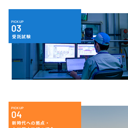
PICK UP
03
受託試験
PICK UP
04
新時代への拠点・